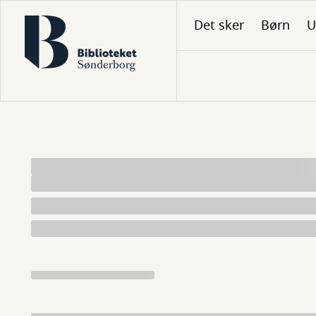
Gå
Det sker
Børn
U
til
hovedindhold