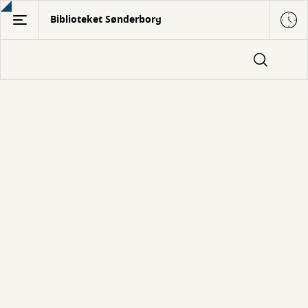
Gå
Biblioteket Sønderborg
til
hovedindhold