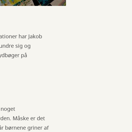
ationer har Jakob
 undre sig og
lydbøger på
 noget
rden. Måske er det
år børnene griner af