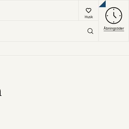
Husk
Åbningstider
n