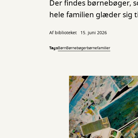
Der findes børnebøger, s
hele familien glæder sig ti
Af biblioteket
15. juni 2026
Tags
Børn
Børnebøger
børnefamilier