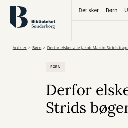
Gå
Det sker
Børn
U
til
hovedindhold
Artikler
Børn
Derfor elsker alle Jakob Martin Strids bøg
BØRN
Derfor elske
Strids bøge