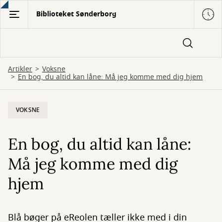
Gå
Biblioteket Sønderborg
til
hovedindhold
Artikler
Voksne
En bog, du altid kan låne: Må jeg komme med dig hjem
VOKSNE
En bog, du altid kan låne:
Må jeg komme med dig
hjem
Blå bøger på eReolen tæller ikke med i din