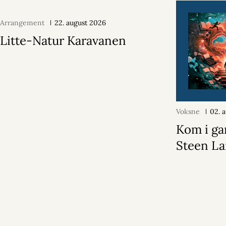
Arrangement
22. august 2026
Litte-Natur Karavanen
Voksne
02. 
Kom i ga
Steen La