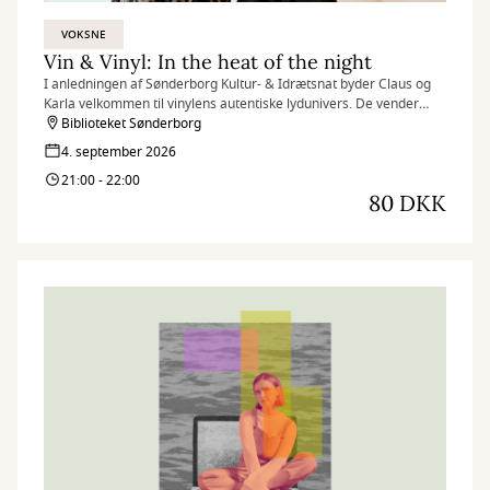
VOKSNE
Vin & Vinyl: In the heat of the night
I anledningen af Sønderborg Kultur- & Idrætsnat byder Claus og
Karla velkommen til vinylens autentiske lydunivers. De vender
plader og dykker ned i musikkens fascinerende kroge med fokus
Biblioteket Sønderborg
på unikke nicher. Forvent sprøde lp-toner, musikanekdoter og
4. september 2026
lækker vin.
21:00 - 22:00
80 DKK