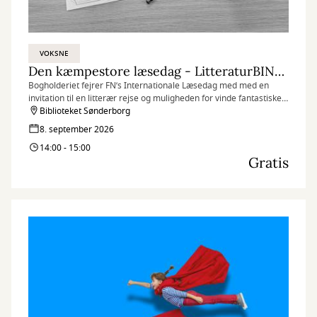
VOKSNE
Den kæmpestore læsedag - LitteraturBINGO
Bogholderiet fejrer FN’s Internationale Læsedag med med en
invitation til en litterær rejse og muligheden for vinde fantastiske
præmier ved at lytte og krydse af på din bingoplade!
Biblioteket Sønderborg
8. september 2026
14:00 - 15:00
Gratis