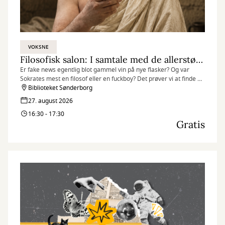
VOKSNE
Filosofisk salon: I samtale med de allerstørste
Er fake news egentlig blot gammel vin på nye flasker? Og var
Sokrates mest en filosof eller en fuckboy? Det prøver vi at finde ud
af, når vi den sidste torsdag i hver måned tager et dyk ned i
Biblioteket Sønderborg
filosofihistorien og hilser på de største filosoffer.
27. august 2026
16:30 - 17:30
Gratis