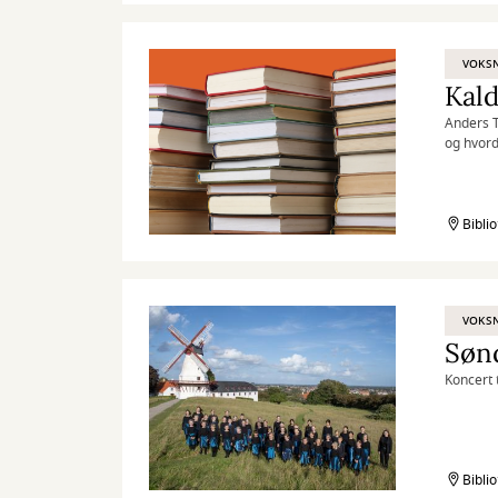
VOKS
Anders T
og hvord
Bibli
VOKS
Søn
Koncert 
Bibli