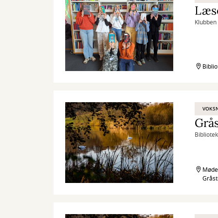
Læs
Klubben 
Bibli
VOKS
Bibliote
Mødes
Grås