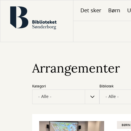
Gå
Det sker
Børn
U
til
hovedindhold
Arrangementer
Kategori
Bibliotek
BØRN