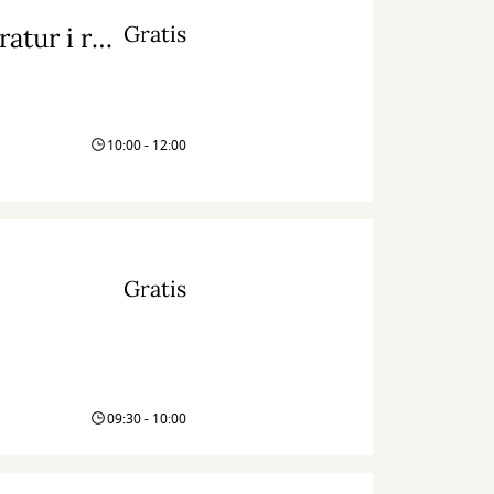
Gratis
Gråstenskovene: på tur med historier og litteratur i rygsækken
10:00 - 12:00
Gratis
09:30 - 10:00