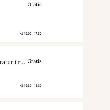
Gratis
16:00 - 17:30
Gratis
Gråstenskovene: på tur med historier og litteratur i rygsækken
16:30 - 18:30