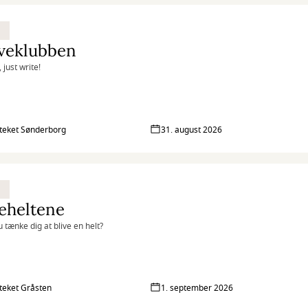
iveklubben
 just write!
oteket Sønderborg
31. august 2026
eheltene
 tænke dig at blive en helt?
oteket Gråsten
1. september 2026