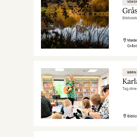
VOKS
Bibliote
Mødes
Grås
BØRN
Karl
Tag dine
Bibli