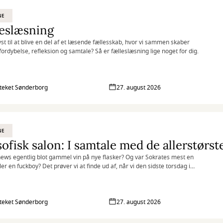
NE
eslæsning
yst til at blive en del af et læsende fællesskab, hvor vi sammen skaber
 fordybelse, refleksion og samtale? Så er fælleslæsning lige noget for dig.
oteket Sønderborg
27. august 2026
NE
sofisk salon: I samtale med de allerstørst
news egentlig blot gammel vin på nye flasker? Og var Sokrates mest en
ller en fuckboy? Det prøver vi at finde ud af, når vi den sidste torsdag i
d tager et dyk ned i filosofihistorien og hilser på de største filosoffer.
oteket Sønderborg
27. august 2026