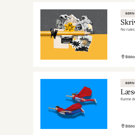
BØRN
Skr
No rules,
Bibli
BØRN
Læs
Kunne du
Bibli