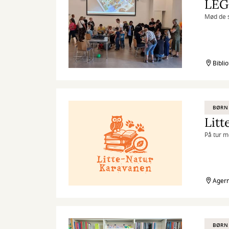
LEGO
Mød de s
Bibli
BØRN
Litt
På tur m
Agern
BØRN