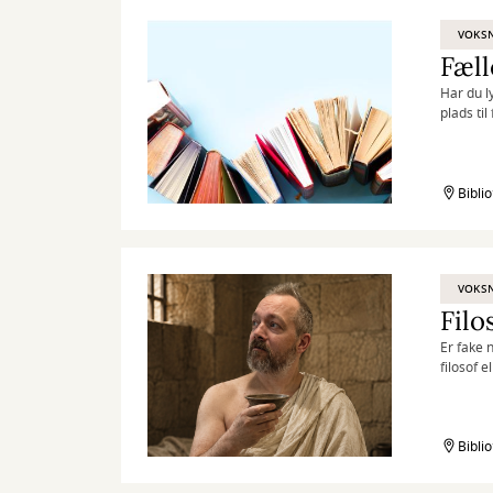
VOKS
Fæll
Har du l
plads til
Bibli
VOKS
Filo
Er fake 
filosof e
hver måne
Bibli