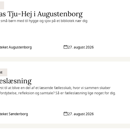
as Tju-Hej i Augustenborg
 små børn med til hygge og sjov på et bibliotek nær dig
oteket Augustenborg
27. august 2026
NE
eslæsning
yst til at blive en del af et læsende fællesskab, hvor vi sammen skaber
 fordybelse, refleksion og samtale? Så er fælleslæsning lige noget for dig.
oteket Sønderborg
27. august 2026