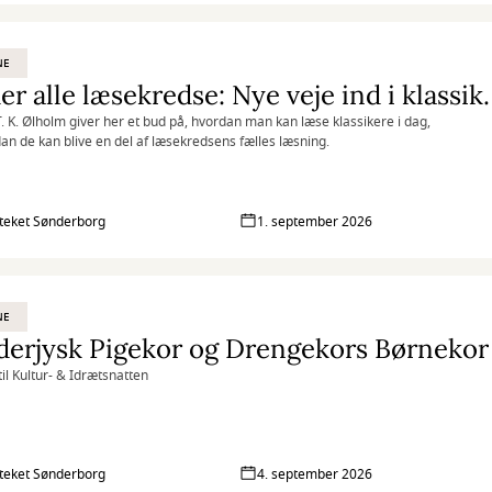
NE
Kalder alle læsekred
. K. Ølholm giver her et bud på, hvordan man kan læse klassikere i dag,
an de kan blive en del af læsekredsens fælles læsning.
oteket Sønderborg
1. september 2026
NE
derjysk Pigekor og Drengekors Børnekor
til Kultur- & Idrætsnatten
oteket Sønderborg
4. september 2026