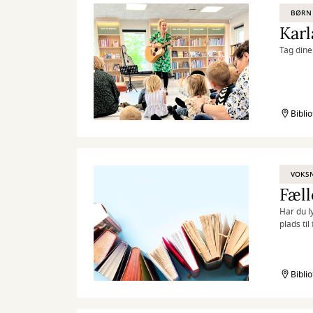
BØRN
Karl
Tag dine
Bibli
VOKS
Fæll
Har du l
plads til
Bibli