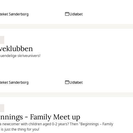
oteket Sønderborg
Udløbet
iveklubben
uendelige skriveunivers!
oteket Sønderborg
Udløbet
nnings - Family Meet up
a newcomer with children aged 0-2 years? Then "Beginnings – Family
s just the thing for you!