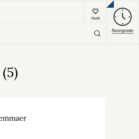
Husk
Åbningstider
(5)
lemmaer