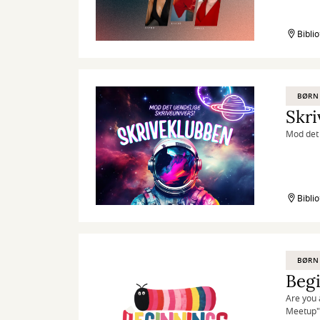
Bibli
BØRN
Skr
Mod det 
Bibli
BØRN
Begi
Are you 
Meetup" i