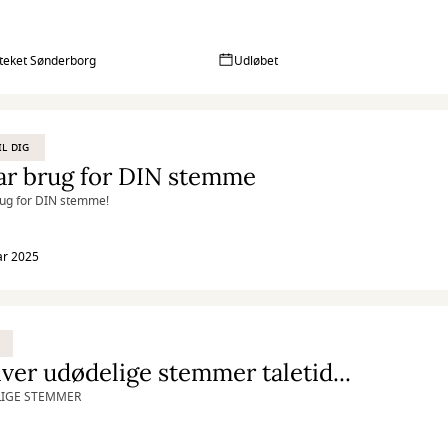
oteket Sønderborg
Udløbet
IL DIG
ar brug for DIN stemme
rug for DIN stemme!
ar 2025
iver udødelige stemmer taletid...
IGE STEMMER