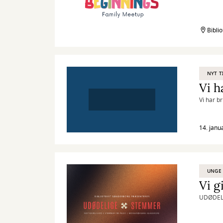
Bibli
NYT T
Vi h
Vi har b
14. janu
UNGE
Vi g
UDØDEL