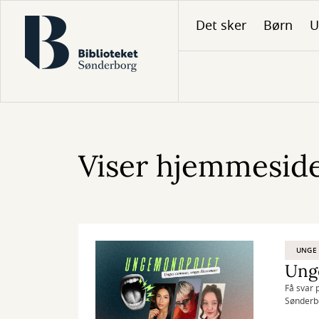
Gå
Det sker
Børn
U
til
hovedindhold
Viser hjemmesiden
UNGE
Ung
Få svar 
Sønderb