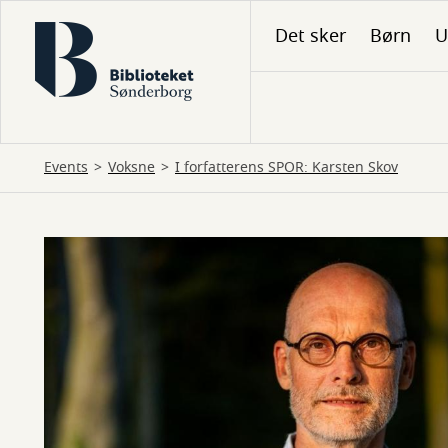
Gå
Det sker
Børn
U
til
hovedindhold
Events
Voksne
I forfatterens SPOR: Karsten Skov