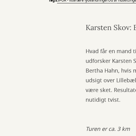
Tags
SPOR - litterære lydvandringer
Ud af huset
Ung
Karsten Skov: 
Hvad får en mand ti
udforsker Karsten Sk
Bertha Hahn, hvis 
udsigt over Lillebæ
være sket. Resultat
nutidigt tvist.
Turen er ca. 3 km