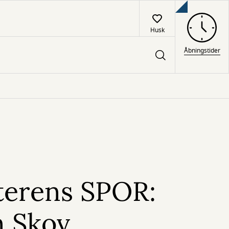
Husk
Åbningstider
tterens SPOR:
n Skov