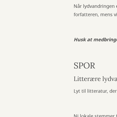
Når lydvandringen e
forfatteren, mens vi
Husk at medbring
SPOR
Litterære lydv
Lyt til litteratur, 
Ni lokale stemmer f