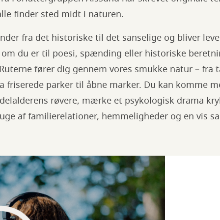
lle finder sted midt i naturen.
er fra det historiske til det sanselige og bliver leve
om du er til poesi, spænding eller historiske beretni
. Ruterne fører dig gennem vores smukke natur – fra t
fra friserede parker til åbne marker. Du kan komme m
delalderens røvere, mærke et psykologisk drama kr
sluge af familierelationer, hemmeligheder og en vis s