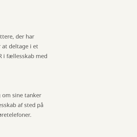
ttere, der har
 at deltage i et
R i fællesskab med
g om sine tanker
lesskab af sted på
retelefoner.