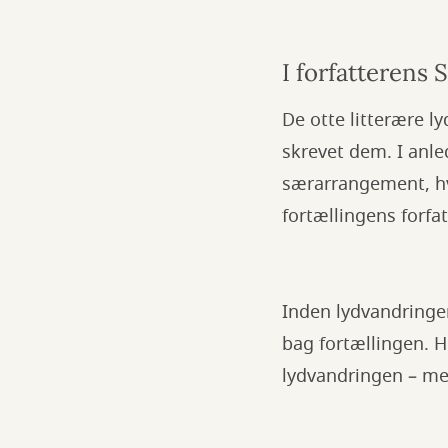
I forfatterens
De otte litterære ly
skrevet dem. I anle
særarrangement, hv
fortællingens forfat
Inden lydvandringen
bag fortællingen. H
lydvandringen – men