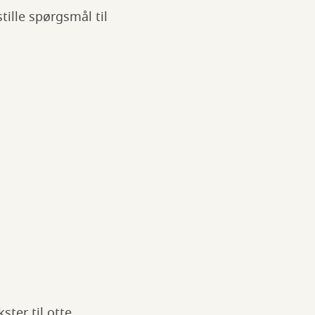
tille spørgsmål til
ster til otte