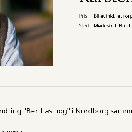
Pris
Billet inkl. let fo
Sted
Mødested: Nordb
vandring "Berthas bog" i Nordborg sam