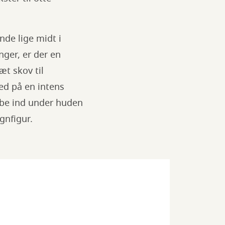
nde lige midt i
nger, er der en
æt skov til
ed på en intens
ybe ind under huden
agnfigur.