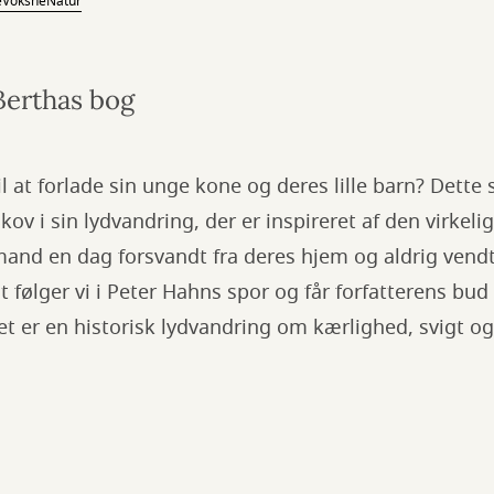
e
Voksne
Natur
Berthas bog
l at forlade sin unge kone og deres lille barn? Dette
ov i sin lydvandring, der er inspireret af den virkeli
mand en dag forsvandt fra deres hjem og aldrig vend
lt følger vi i Peter Hahns spor og får forfatterens bu
et er en historisk lydvandring om kærlighed, svigt o