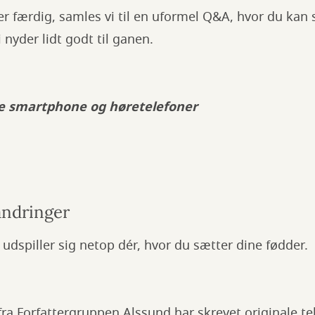
r færdig, samles vi til en uformel Q&A, hvor du kan s
 nyder lidt godt til ganen.
e smartphone og høretelefoner
andringer
der udspiller sig netop dér, hvor du sætter dine fødder.
ra Forfattergruppen Alssund har skrevet originale tek