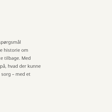
 spørgsmål
ge historie om
te tilbage. Med
d på, hvad der kunne
g sorg – med et