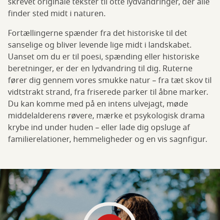
skrevet originale tekster til otte lydvandringer, der alle
finder sted midt i naturen.
Fortællingerne spænder fra det historiske til det
sanselige og bliver levende lige midt i landskabet.
Uanset om du er til poesi, spænding eller historiske
beretninger, er der en lydvandring til dig. Ruterne
fører dig gennem vores smukke natur – fra tæt skov til
vidtstrakt strand, fra friserede parker til åbne marker.
Du kan komme med på en intens ulvejagt, møde
middelalderens røvere, mærke et psykologisk drama
krybe ind under huden – eller lade dig opsluge af
familierelationer, hemmeligheder og en vis sagnfigur.