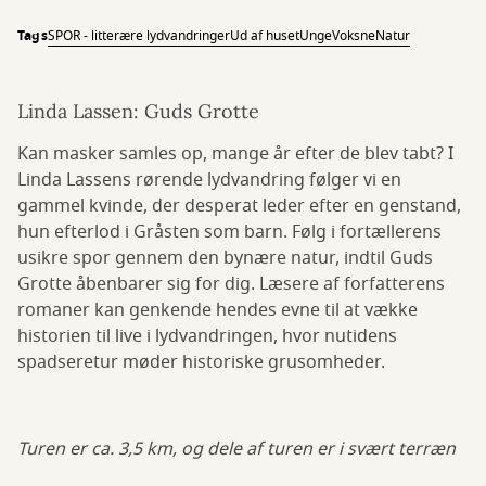
Tags
SPOR - litterære lydvandringer
Ud af huset
Unge
Voksne
Natur
Linda Lassen: Guds Grotte
Kan masker samles op, mange år efter de blev tabt? I
Linda Lassens rørende lydvandring følger vi en
gammel kvinde, der desperat leder efter en genstand,
hun efterlod i Gråsten som barn. Følg i fortællerens
usikre spor gennem den bynære natur, indtil Guds
Grotte åbenbarer sig for dig. Læsere af forfatterens
romaner kan genkende hendes evne til at vække
historien til live i lydvandringen, hvor nutidens
spadseretur møder historiske grusomheder.
Turen er ca. 3,5 km, og dele af turen er i svært terræn