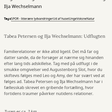
Ilja Wechselmann
Tags
SPOR - litterære lydvandringer
Ud af huset
Unge
Voksne
Natur
Tabea Petersen og Ilja Wechselmann: Udflugten
Familierelationer er ikke altid ligetil. Det må far og
datter sande, da de forsøger at nærme sig hinanden
efter lang tids adskillelse. Tag med på udflugt i de
smukke omgivelser ved Augustenborg Slot, hvor du
skiftevis følges med Leo og Amy, der har svært ved at
følges ad. Tabea Petersen og Ilja Wechselmann har i
fællesskab skrevet en gribende fortælling, hvor
fortidens traumer påvirker nutidens relationer.
Turen er ca. 2 km