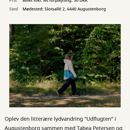
Pris
Billet inkl. let forplejning: 50 DKK
Sted
Mødested: Slotsallé 2, 6440 Augustenborg
Oplev den litterære lydvandring "Udflugten" i
Augustenborg sammen med Tabea Petersen og